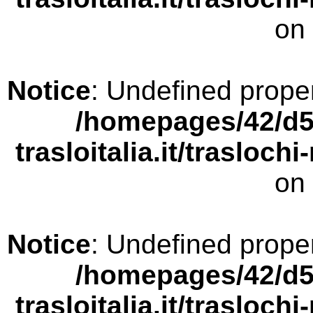
on 
Notice
: Undefined prope
/homepages/42/d5
trasloitalia.it/trasloc
on 
Notice
: Undefined prope
/homepages/42/d5
trasloitalia.it/trasloc