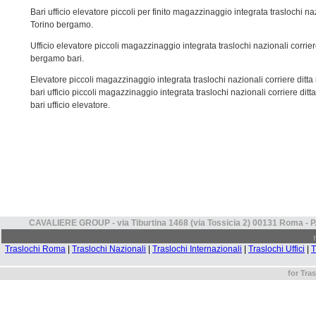
Bari ufficio elevatore piccoli per finito magazzinaggio integrata traslochi naz
Torino bergamo.
Ufficio elevatore piccoli magazzinaggio integrata traslochi nazionali corrier
bergamo bari.
Elevatore piccoli magazzinaggio integrata traslochi nazionali corriere ditt
bari ufficio piccoli magazzinaggio integrata traslochi nazionali corriere ditt
bari ufficio elevatore.
CAVALIERE GROUP - via Tiburtina 1468 (via Tossicia 2) 00131 Roma - P.IVA
Traslochi Roma
|
Traslochi Nazionali
|
Traslochi Internazionali
|
Traslochi Uffici
|
T
for Tras