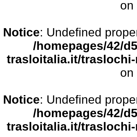
on 
Notice
: Undefined prope
/homepages/42/d5
trasloitalia.it/trasloc
on 
Notice
: Undefined prope
/homepages/42/d5
trasloitalia.it/trasloc