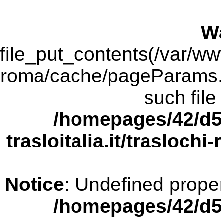
W
file_put_contents(/var/www/
roma/cache/pageParams.js
such file
/homepages/42/d5
trasloitalia.it/trasloch
Notice
: Undefined prope
/homepages/42/d5