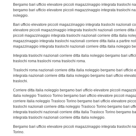
Bergamo bari ufficio elevatore piccoli magazzinaggio integrata traslochi nazi
bergamo bari ufficio elevatore piccoli magazzinaggio integrata traslochi nazio
noleggio.
Bari ufficio elevatore piccoli magazzinaggio integrata traslochi nazionali cor
elevatore piccoli magazzinaggio integrata traslochi nazionali corriere ditta
piccoli magazzinaggio integrata traslochi nazionali corriere ditta italia nole
magazzinaggio integrata traslochi nazionali corriere ditta italia a partire n
magazzinaggio integrata traslochi nazionali corriere ditta italia noleggio be
Integrata traslochi nazionali corriere ditta italia noleggio bergamo bari uff
traslochi roma traslochi roma traslochi roma.
Traslochi roma nazionali corriere ditta italia noleggio bergamo bari ufficio
integrata nazionali corriere ditta italia noleggio bergamo bari ufficio eleva
traslochi.
Corriere ditta italia noleggio bergamo bari ufficio elevatore piccoli magazzi
italia noleggio Trasloco Torino bergamo bari ufficio elevatore piccoli magaz
corriere italia noleggio Trasloco Torino bergamo bari ufficio elevatore pic
traslochi nazionali corriere ditta noleggio Trasloco Torino bergamo bari uf
integrata traslochi nazionali corriere ditta italia Trasloco Torino bergamo b
integrata traslochi nazionali corriere ditta italia noleggio.
Bergamo bari ufficio elevatore piccoli magazzinaggio integrata traslochi naz
Torino.