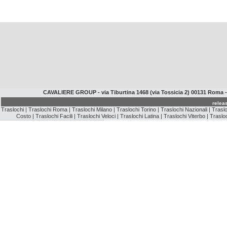
CAVALIERE GROUP - via Tiburtina 1468 (via Tossicia 2) 00131 Roma - P.I
relea
Traslochi
|
Traslochi Roma
|
Traslochi Milano
|
Traslochi Torino
|
Traslochi Nazionali
|
Traslo
Costo
|
Traslochi Facili
|
Traslochi Veloci
|
Traslochi Latina
|
Traslochi Viterbo
|
Trasloc