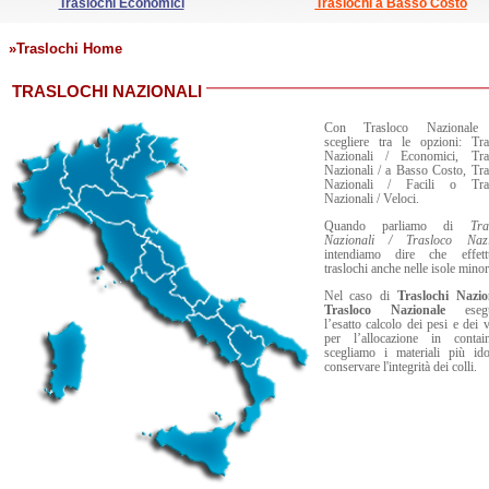
Traslochi Economici
Traslochi a Basso Costo
»
Traslochi Home
TRASLOCHI NAZIONALI
Con Trasloco Nazionale
scegliere tra le opzioni: Tra
Nazionali / Economici, Tras
Nazionali / a Basso Costo, Tra
Nazionali / Facili o Tras
Nazionali / Veloci.
Quando parliamo di
Tra
Nazionali / Trasloco Nazi
intendiamo dire che effett
traslochi anche nelle isole minor
Nel caso di
Traslochi Nazio
Trasloco Nazionale
esegu
l’esatto calcolo dei pesi e dei 
per l’allocazione in contai
scegliamo i materiali più id
conservare l'integrità dei colli.