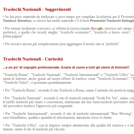
Traslochi Nazionali - Suggerimenti
• Se hai poco materiale da traslocare o poco tempo per compilare la richiesta per il
Preventi
, se invece hai molto materiale c’è il form
Trasloco
Sintetico
Preventivi Traslochi
Dettagli
• Per tornare facilmente a trovarci, se effettui la ricerca tramite
, inserisci nel campo d
G
o
o
g
l
e
preferisci, o quella che ricordi meglio: "
traslochi economici", "traslochi a basso costo", "t
prima pagina!
• Per trovarci ancora più semplicemente puoi aggiungere il nostro sito ai "preferiti".
Traslochi Nazionali - Curiosità
...e un po' di orgoglio professionale. Grazie di cuore a tutti gli utenti di Internet!!
"Traslochi Roma", "Traslochi Nazionali", "Traslochi Internazionali" e "Traslochi Uffici" sono 
utenti di Internet, anche grazie ad nostre offerte di trasloco come "Traslochi Economici", "
"Traslochi Veloci", ci premiano quotidianamente:
• Per "Traslochi Roma", secondo il sito Traslochi a Roma, siamo l’azienda che presta la maggio
• Per "Traslochi Nazionali", secondo il sito di traslochi nazionali "Scelti Per Voi", siamo i p
le tariffe traslochi più chiare e convenienti, sintetizzate dai due form traslochi preventivi dett
del preventivo trasloco l'approccio più congeniale.
• Per "Traslochi Internazionali", secondo il sito di traslochi internazionali "Best Moving",
user-friendliness, qualità e quantità di informazioni, attenzione verso il cliente.
• Per "Traslochi Uffici", con le imprese sempre attentissime alla qualità del trasloco e a tari
tantum, siamo il sito di traslochi più cliccato.