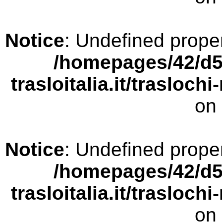
Notice
: Undefined prope
/homepages/42/d5
trasloitalia.it/trasloc
on 
Notice
: Undefined prope
/homepages/42/d5
trasloitalia.it/trasloc
on 