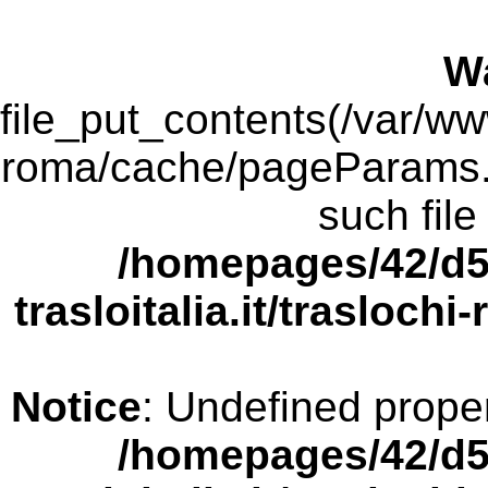
W
file_put_contents(/var/www/
roma/cache/pageParams.js
such file
/homepages/42/d5
trasloitalia.it/trasloch
Notice
: Undefined prope
/homepages/42/d5