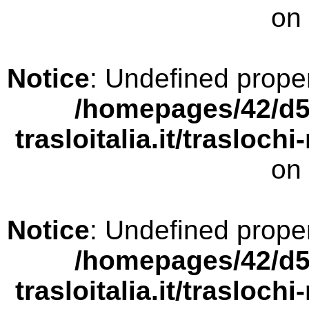
on 
Notice
: Undefined prope
/homepages/42/d5
trasloitalia.it/trasloc
on 
Notice
: Undefined prope
/homepages/42/d5
trasloitalia.it/trasloc