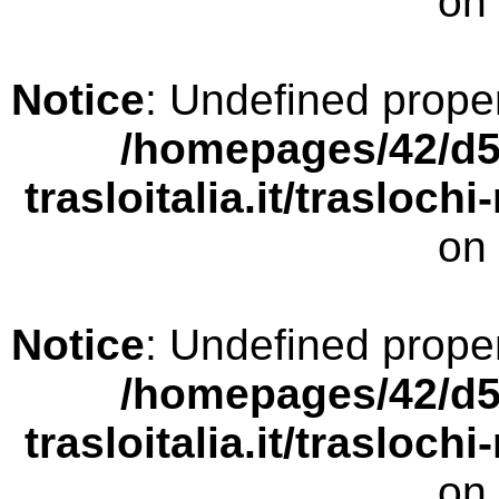
on 
Notice
: Undefined prope
/homepages/42/d5
trasloitalia.it/trasloc
on 
Notice
: Undefined prope
/homepages/42/d5
trasloitalia.it/trasloc
on 