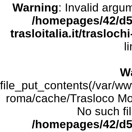
Warning
: Invalid argu
/homepages/42/d5
trasloitalia.it/trasloc
l
W
file_put_contents(/var/www/
roma/cache/Trasloco Mobi
No such fil
/homepages/42/d5