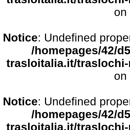
on 
Notice
: Undefined prope
/homepages/42/d5
trasloitalia.it/trasloc
on 
Notice
: Undefined prope
/homepages/42/d5
trasloitalia.it/trasloc