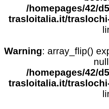
/homepages/42/d5
trasloitalia.it/trasloc
l
Warning
: array_flip() e
nul
/homepages/42/d5
trasloitalia.it/trasloc
l