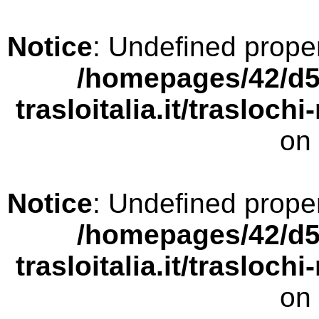
Notice
: Undefined prope
/homepages/42/d5
trasloitalia.it/trasloc
on 
Notice
: Undefined prope
/homepages/42/d5
trasloitalia.it/trasloc
on 