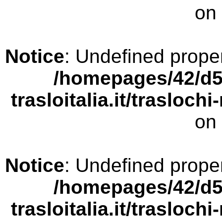
on 
Notice
: Undefined prope
/homepages/42/d5
trasloitalia.it/trasloc
on 
Notice
: Undefined prope
/homepages/42/d5
trasloitalia.it/trasloc