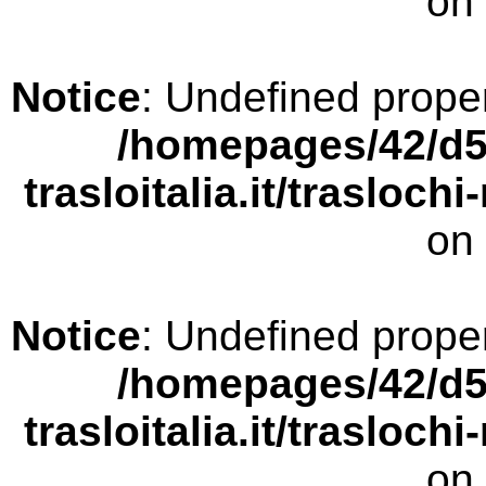
on 
Notice
: Undefined prope
/homepages/42/d5
trasloitalia.it/trasloc
on 
Notice
: Undefined prope
/homepages/42/d5
trasloitalia.it/trasloc
on 