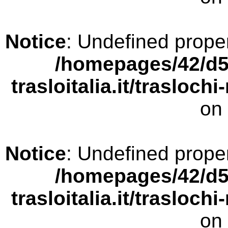
Notice
: Undefined prope
/homepages/42/d5
trasloitalia.it/trasloc
on 
Notice
: Undefined prope
/homepages/42/d5
trasloitalia.it/trasloc
on 