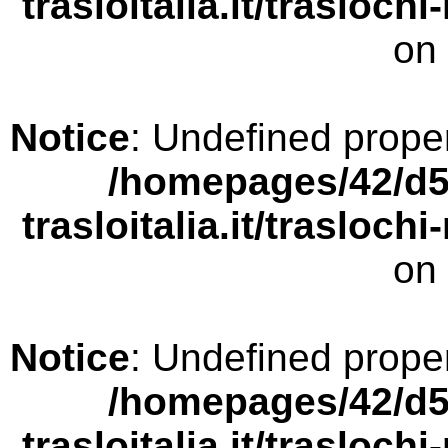
trasloitalia.it/trasloc
on 
Notice
: Undefined prope
/homepages/42/d5
trasloitalia.it/trasloc
on 
Notice
: Undefined prope
/homepages/42/d5
trasloitalia.it/trasloc