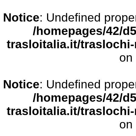
Notice
: Undefined prope
/homepages/42/d5
trasloitalia.it/trasloc
on 
Notice
: Undefined prope
/homepages/42/d5
trasloitalia.it/trasloc
on 