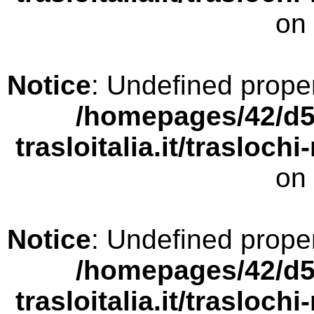
on 
Notice
: Undefined prope
/homepages/42/d5
trasloitalia.it/trasloc
on 
Notice
: Undefined prope
/homepages/42/d5
trasloitalia.it/trasloc