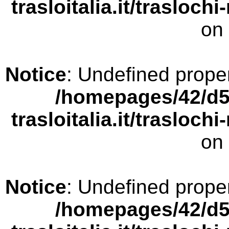
trasloitalia.it/trasloc
on 
Notice
: Undefined prope
/homepages/42/d5
trasloitalia.it/trasloc
on 
Notice
: Undefined prope
/homepages/42/d5