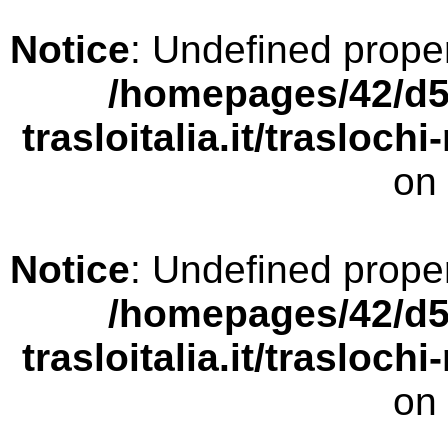
Notice
: Undefined prope
/homepages/42/d5
trasloitalia.it/trasloc
on 
Notice
: Undefined prope
/homepages/42/d5
trasloitalia.it/trasloc
on 