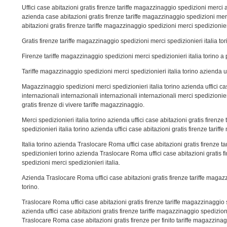
Uffici case abitazioni gratis firenze tariffe magazzinaggio spedizioni merci a
azienda case abitazioni gratis firenze tariffe magazzinaggio spedizioni merci
abitazioni gratis firenze tariffe magazzinaggio spedizioni merci spedizionieri
Gratis firenze tariffe magazzinaggio spedizioni merci spedizionieri italia tor
Firenze tariffe magazzinaggio spedizioni merci spedizionieri italia torino a p
Tariffe magazzinaggio spedizioni merci spedizionieri italia torino azienda uff
Magazzinaggio spedizioni merci spedizionieri italia torino azienda uffici case
internazionali internazionali internazionali internazionali merci spedizionieri
gratis firenze di vivere tariffe magazzinaggio.
Merci spedizionieri italia torino azienda uffici case abitazioni gratis firenz
spedizionieri italia torino azienda uffici case abitazioni gratis firenze tari
Italia torino azienda Traslocare Roma uffici case abitazioni gratis firenze 
spedizionieri torino azienda Traslocare Roma uffici case abitazioni gratis f
spedizioni merci spedizionieri italia.
Azienda Traslocare Roma uffici case abitazioni gratis firenze tariffe magazz
torino.
Traslocare Roma uffici case abitazioni gratis firenze tariffe magazzinaggio s
azienda uffici case abitazioni gratis firenze tariffe magazzinaggio spedizion
Traslocare Roma case abitazioni gratis firenze per finito tariffe magazzinag