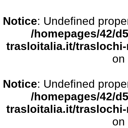
Notice
: Undefined prope
/homepages/42/d5
trasloitalia.it/trasloc
on 
Notice
: Undefined prope
/homepages/42/d5
trasloitalia.it/trasloc
on 