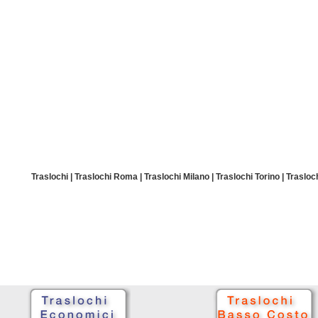
Traslochi
|
Traslochi Roma
|
Traslochi Milano
|
Traslochi Torino
|
Trasloch