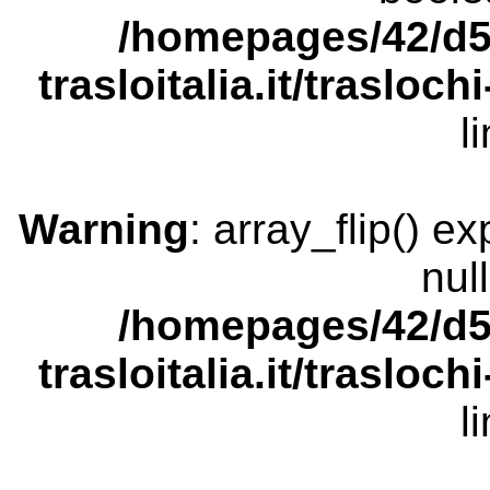
/homepages/42/d5
trasloitalia.it/trasloc
l
Warning
: array_flip() e
nul
/homepages/42/d5
trasloitalia.it/trasloc
l