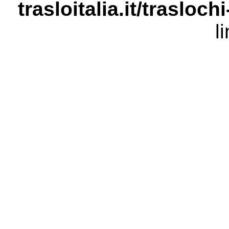
trasloitalia.it/trasloc
l