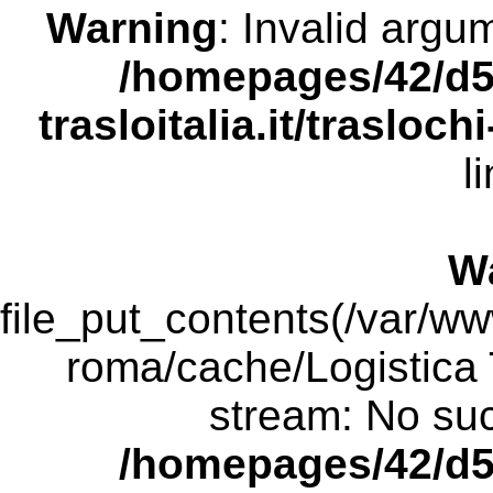
Warning
: Invalid argu
/homepages/42/d5
trasloitalia.it/trasloc
l
W
file_put_contents(/var/www/
roma/cache/Logistica T
stream: No such
/homepages/42/d5