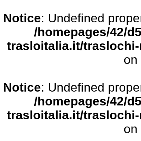
Notice
: Undefined prope
/homepages/42/d5
trasloitalia.it/trasloc
on 
Notice
: Undefined prope
/homepages/42/d5
trasloitalia.it/trasloc
on 