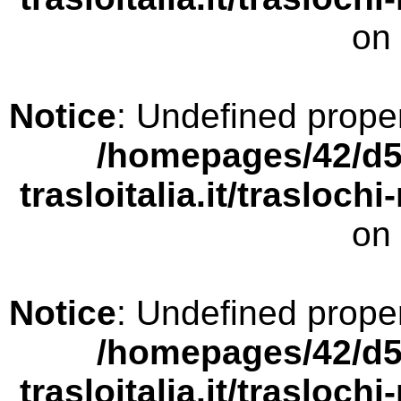
on 
Notice
: Undefined prope
/homepages/42/d5
trasloitalia.it/trasloc
on 
Notice
: Undefined prope
/homepages/42/d5
trasloitalia.it/trasloc