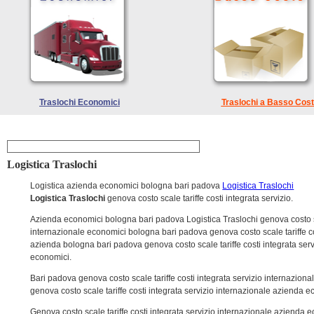
Traslochi Economici
Traslochi a Basso Cos
Logistica Traslochi
Logistica Traslochi
Logistica azienda economici bologna bari padova
Logistica Traslochi
Logistica Traslochi
genova costo scale tariffe costi integrata servizio.
Azienda economici bologna bari padova Logistica Traslochi genova costo sca
internazionale economici bologna bari padova genova costo scale tariffe co
azienda bologna bari padova genova costo scale tariffe costi integrata ser
economici.
Bari padova genova costo scale tariffe costi integrata servizio internazi
genova costo scale tariffe costi integrata servizio internazionale azienda 
Genova costo scale tariffe costi integrata servizio internazionale azienda