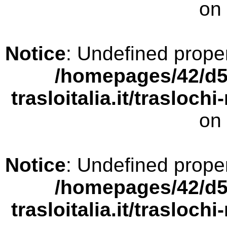
on 
Notice
: Undefined prope
/homepages/42/d5
trasloitalia.it/trasloc
on 
Notice
: Undefined prope
/homepages/42/d5
trasloitalia.it/trasloc