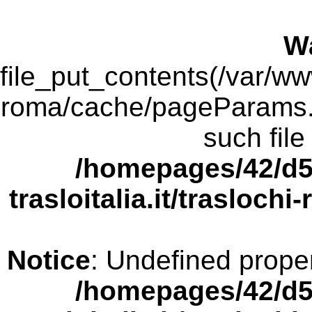
W
file_put_contents(/var/www/
roma/cache/pageParams.js
such file
/homepages/42/d5
trasloitalia.it/trasloch
Notice
: Undefined prope
/homepages/42/d5