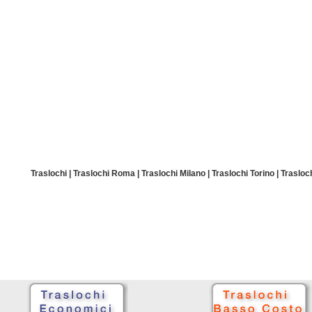
Traslochi
|
Traslochi Roma
|
Traslochi Milano
|
Traslochi Torino
|
Trasloch