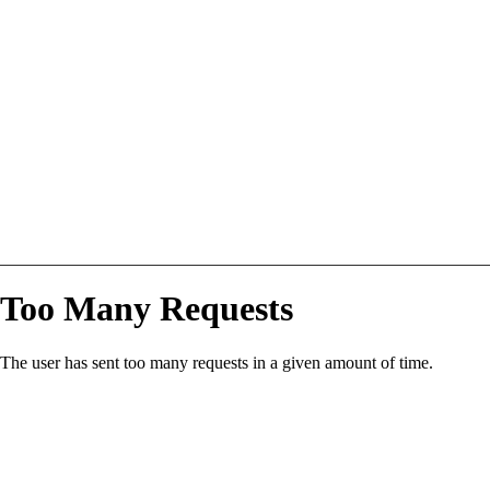
Furgoni Traslochi