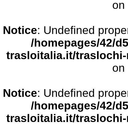
on 
Notice
: Undefined prope
/homepages/42/d5
trasloitalia.it/trasloc
on 
Notice
: Undefined prope
/homepages/42/d5
trasloitalia.it/trasloc