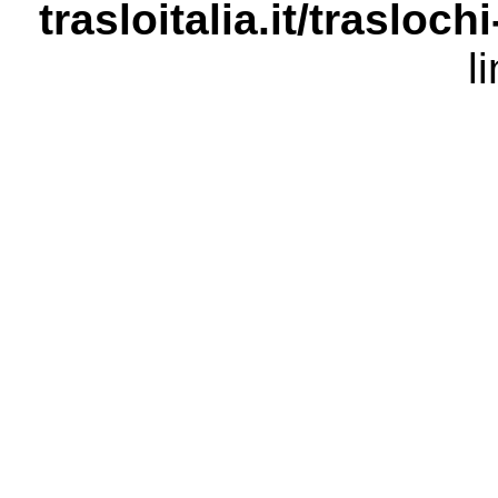
trasloitalia.it/trasloc
l