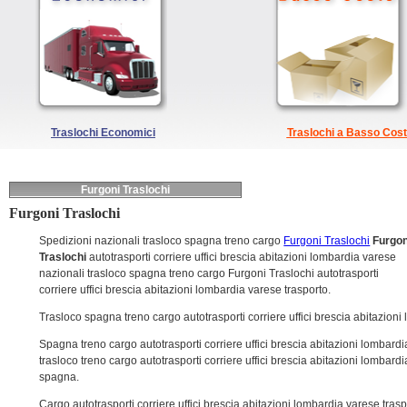
Traslochi Economici
Traslochi a Basso Cos
Furgoni Traslochi
Furgoni Traslochi
Spedizioni nazionali trasloco spagna treno cargo
Furgoni Traslochi
Furgon
Traslochi
autotrasporti corriere uffici brescia abitazioni lombardia varese
nazionali trasloco spagna treno cargo Furgoni Traslochi autotrasporti
corriere uffici brescia abitazioni lombardia varese trasporto.
Trasloco spagna treno cargo autotrasporti corriere uffici brescia abitazioni
Spagna treno cargo autotrasporti corriere uffici brescia abitazioni lombardi
trasloco treno cargo autotrasporti corriere uffici brescia abitazioni lombard
spagna.
Cargo autotrasporti corriere uffici brescia abitazioni lombardia varese tras