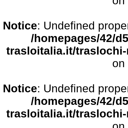
on 
Notice
: Undefined prope
/homepages/42/d5
trasloitalia.it/trasloc
on 
Notice
: Undefined prope
/homepages/42/d5
trasloitalia.it/trasloc
on 