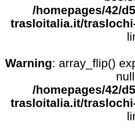
/homepages/42/d5
trasloitalia.it/trasloc
l
Warning
: array_flip() e
nul
/homepages/42/d5
trasloitalia.it/trasloc
l