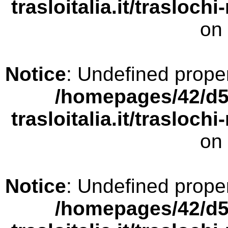
trasloitalia.it/trasloc
on 
Notice
: Undefined prope
/homepages/42/d5
trasloitalia.it/trasloc
on 
Notice
: Undefined prope
/homepages/42/d5