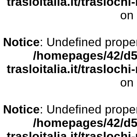
trasloitalia.it/trasloc
on 
Notice
: Undefined prope
/homepages/42/d5
trasloitalia.it/trasloc
on 
Notice
: Undefined prope
/homepages/42/d5
trasloitalia.it/trasloc