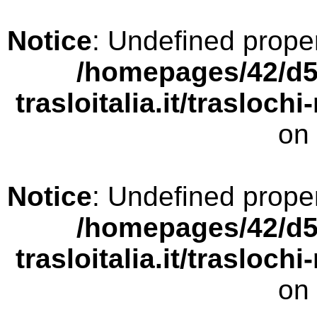
Notice
: Undefined prope
/homepages/42/d5
trasloitalia.it/trasloc
on 
Notice
: Undefined prope
/homepages/42/d5
trasloitalia.it/trasloc
on 