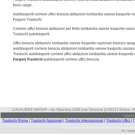
treno cargo.
Autotrasporti corriere uffici brescia abitazioni lombardia varese trasporto 
Furgoni Traslochi.
Corriere uffici brescia abitazioni per finito lombardia varese trasporto naz
Traslochi autotrasporti.
Uffici brescia abitazioni lombardia varese trasporto nazionali trasloco spa
autotrasporti corriere brescia abitazioni lombardia varese trasporto nazion
Traslochi autotrasporti corriere uffici abitazioni lombardia varese trasport
Furgoni Traslochi
autotrasporti corriere uffici brescia.
CAVALIERE GROUP - via Tiburtina 1468 (via Tossicia 2) 00131 Roma - P.IVA
releas
Traslochi Roma
|
Traslochi Nazionali
|
Traslochi Internazionali
|
Traslochi Uffici
|
T
for Trasl